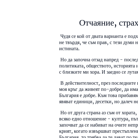
Отчаяние, страх
Чудя се кой от двата варианта е под
не твърдя, че съм прав, с тези думи 
истината.
Но да започна отзад напред - послед
политиката, обществото, историята и 
с близките ми хора. И заедно се лута
В действителност, през последните 
моя кръг да живеят по-добре, да има
България е добре. Към това прибавям
явяват единици, десетки, но далеч н
Но от друга страна аз съм от хората
всяко едно отношение - култура, път
започват да се набиват на очите неп
крият, когато извършват престъплени
България, то трябва да те дават по т