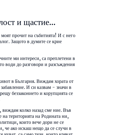
лост и щастие...
 моят прочит на събитията! И с него
иалог. Защото в думите се крие
ичните ми интереси, са преплетени в
сто води до разговори и разсъждения
живот в България. Виждам хората от
забавление. И си казвам - значи в
 срещу беззаконието и корупцията се
.
, виждам колко назад сме ние. Във
е на територията на Родината ни,
олитици, които вече дори не се
, че ако искаш нещо да се случи в
е чуват, са само тези, които крякат