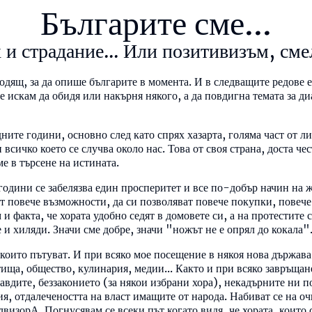
Българите сме...
 и страдание... Или позитивизъм, сме
ходящ, за да опише българите в момента. И в следващите редове е
не искам да обидя или накърня някого, а да повдигна темата за д
ните години, основно след като спрях хазарта, голяма част от л
всичко което се случва около нас. Това от своя страна, доста че
ме в търсене на истината.
години се забелязва един просперитет и все по-добър начин на 
т повече възможности, да си позволяват повече покупки, повече 
 и факта, че хората удобно седят в домовете си, а на протестите
е и хиляди. Значи сме добре, значи "ножът не е опрял до кокала"
, които пътуват. И при всяко мое посещение в някоя нова държава
ища, общество, кулинария, медии... Както и при всяко завръщан
равдите, беззаконието (за някои избрани хора), некадърните ни п
я, отдалечеността на власт имащите от народа. Набиват се на очи
елвизорА. Погнусявам се всеки път когато видя, че хората, които с