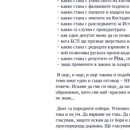
- какво стана с убийството на Евген
- какво стана с фалшивите подписи
- какво стана с папките и къщата н
- какво стана с имотите на Костад
- какво става с разследването за И
- какво се случва с прокуратурата
- как един депутат може да си позво
- кога БСП ще признае зверствата 
- какво стана с редицата взривове в
- кой позволява руската пропаганда
- какво става с резултите от Pisa, 
- защо промените в закона за хазарт
И още, и още, и още такива и подобн
теми имат един и същи отговор - Н
повече. Искаме да сме си овце, да ни
образовани, нито сме най-красиви на 
не знам...
Днес са поредните избори. Успешно н
така и на ум. Да вярваме на това. Д
гласувам, защото искам да се боря и 
просперираща държава. Ще гласувам,