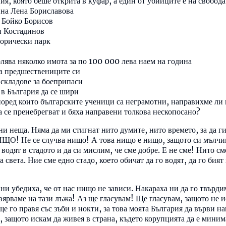
ия, която беше открита в куфар, а един от убийците е на свобода
 на Лена Бориславова
а Бойко Борисов
ин Костадинов
сторически парк
лява няколко имота за по 100 000 лева наем на година
на предшествениците си
 складове за боеприпаси
 в България да се шири
според които българските ученици са неграмотни, направихме ли
а се пренебрегват и бяха направени толкова нескопосано?
и неща. Няма да ми стигнат нито думите, нито времето, за да ги
ИЩО! Не се случва нищо! А това нищо е нищо, защото си мълчим
 водят в стадото и да си мислим, че сме добре. Е не сме! Нито см
света. Ние сме едно стадо, което обичат да го водят, да го бият 
и убедиха, че от нас нищо не зависи. Накараха ни да го твърдим
а вярваме на тази лъжа! Аз ще гласувам! Ще гласувам, защото не
ще го правя със зъби и нокти, за това моята България да върви на
 защото искам да живея в страна, където корупцията да е миним