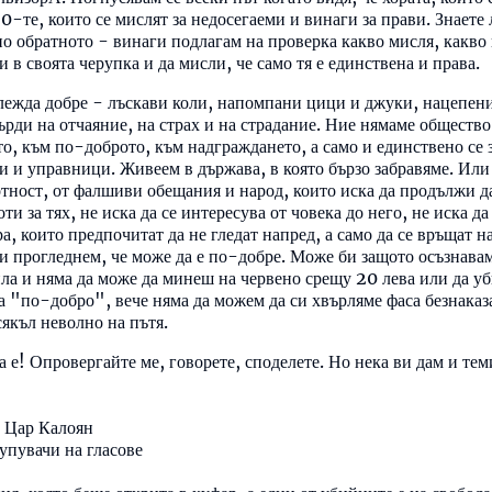
90-те, които се мислят за недосегаеми и винаги за прави. Знаете
чно обратното - винаги подлагам на проверка какво мисля, какво 
и в своята черупка и да мисли, че само тя е единствена и права.
лежда добре - лъскави коли, напомпани цици и джуки, нацепени 
мърди на отчаяние, на страх и на страдание. Ние нямаме общество
то, към по-доброто, към надграждането, а само и единствено се 
 и управници. Живеем в държава, в която бързо забравяме. Или
тност, от фалшиви обещания и народ, които иска да продължи да 
боти за тях, не иска да се интересува от човека до него, не иска 
а, които предпочитат да не гледат напред, а само да се връщат н
 и прогледнем, че може да е по-добре. Може би защото осъзнавам
ила и няма да може да минеш на червено срещу 20 лева или да уб
а "по-добро", вече няма да можем да си хвърляме фаса безнаказ
сякъл неволно на пътя.
да е! Опровергайте ме, говорете, споделете. Но нека ви дам и те
о Цар Калоян
упувачи на гласове