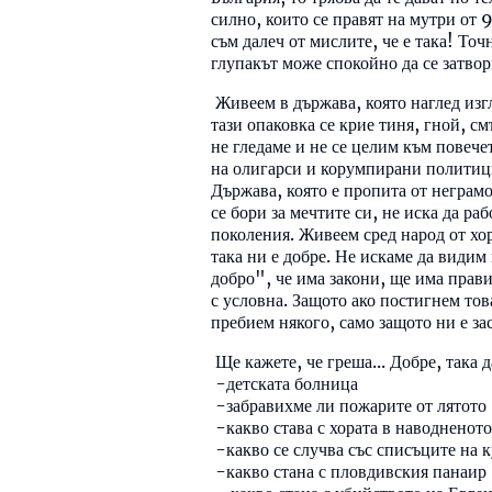
силно, които се правят на мутри от 
съм далеч от мислите, че е така! То
глупакът може спокойно да се затвор
Живеем в държава, която наглед изг
тази опаковка се крие тиня, гной, с
не гледаме и не се целим към повече
на олигарси и корумпирани политици
Държава, която е пропита от неграмо
се бори за мечтите си, не иска да ра
поколения. Живеем сред народ от хор
така ни е добре. Не искаме да видим
добро", че има закони, ще има прав
с условна. Защото ако постигнем тов
пребием някого, само защото ни е за
Ще кажете, че греша... Добре, така 
-детската болница
-забравихме ли пожарите от лятото
-какво става с хората в наводненот
-какво се случва със списъците на к
-какво стана с пловдивския панаир