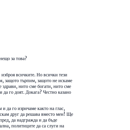
 нещо за това?
 изброя всичките. Но всички тези
, защото търпим, защото не искаме
е здрави, нито сме богати, нито сме
и да го доят. Докага? Честно казано
 и да го изричаме както на глас,
 искам друг да решава вместо мен! Ще
пред, да надгражда и да бъде
ална, политиците да са слуги на