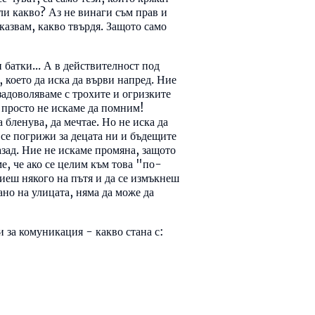
 ли какво? Аз не винаги съм прав и
казвам, какво твърдя. Защото само
батки... А в действителност под
, което да иска да върви напред. Ние
задоволяваме с трохите и огризките
 просто не искаме да помним!
бленува, да мечтае. Но не иска да
да се погрижи за децата ни и бъдещите
азад. Ние не искаме промяна, защото
е, че ако се целим към това "по-
иеш някого на пътя и да се измъкнеш
ано на улицата, няма да може да
ми за комуникация - какво стана с: